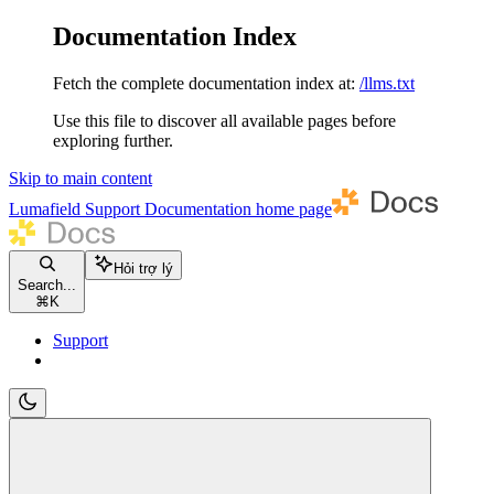
Documentation Index
Fetch the complete documentation index at:
/llms.txt
Use this file to discover all available pages before
exploring further.
Skip to main content
Lumafield Support Documentation
home page
Hỏi trợ lý
Search...
⌘
K
Support