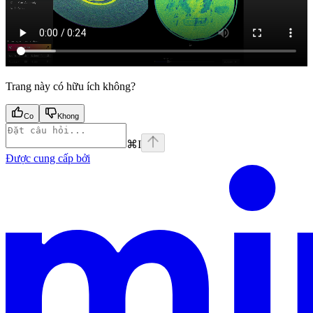
Trang này có hữu ích không?
Co
Khong
⌘
I
Được cung cấp bởi