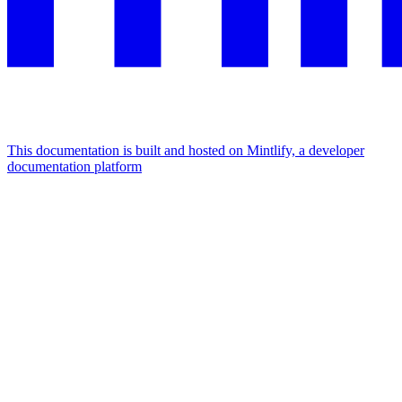
This documentation is built and hosted on Mintlify, a developer
documentation platform
Assistant
Responses
are
generated
using
AI
and
may
contain
mistakes.