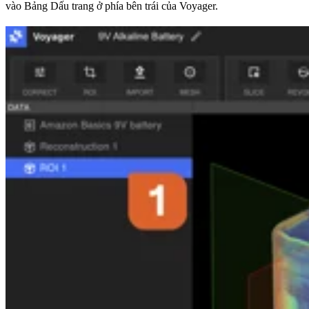
vào Bảng Dấu trang ở phía bên trái của Voyager.