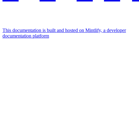
This documentation is built and hosted on Mintlify, a developer
documentation platform
Assistant
Responses
are
generated
using
AI
and
may
contain
mistakes.