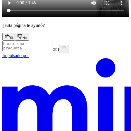
¿Esta página le ayudó?
Si
No
⌘
I
Impulsado por