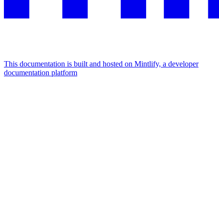
This documentation is built and hosted on Mintlify, a developer
documentation platform
Assistant
Responses
are
generated
using
AI
and
may
contain
mistakes.