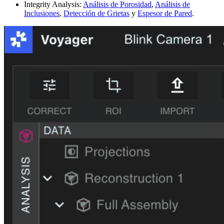
Integrity Analysis:
Análisis de Porosidad
,
Análisis de
Inclusiones
,
Detección de Grietas
y
Espesor de Pared
.