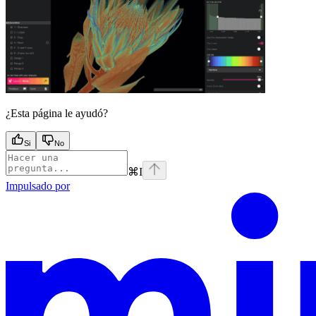
¿Esta página le ayudó?
Si
No
⌘
I
Impulsado por