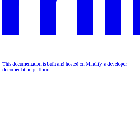
This documentation is built and hosted on Mintlify, a developer
documentation platform
Assistant
Responses
are
generated
using
AI
and
may