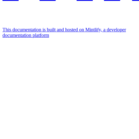
This documentation is built and hosted on Mintlify, a developer
documentation platform
Assistant
Responses
are
generated
using
AI
and
may
contain
mistakes.