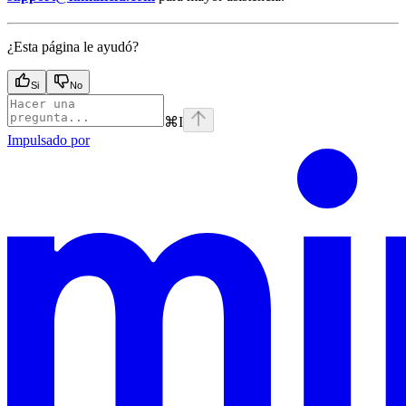
¿Esta página le ayudó?
Si
No
⌘
I
Impulsado por