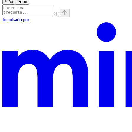
Si
No
⌘
I
Impulsado por