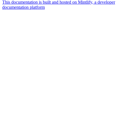
This documentation is built and hosted on Mintlify, a developer
documentation platform
Assistant
Responses
are
generated
using
AI
and
may
contain
mistakes.