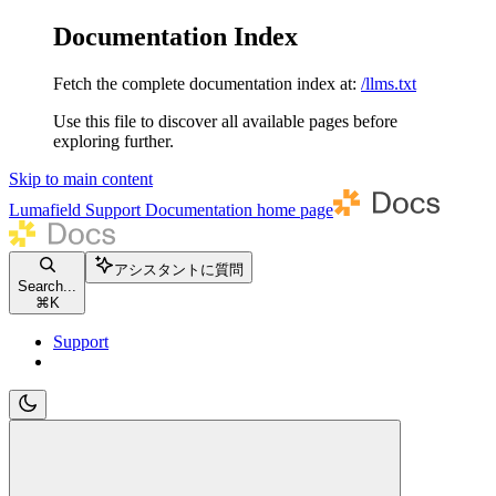
Documentation Index
Fetch the complete documentation index at:
/llms.txt
Use this file to discover all available pages before
exploring further.
Skip to main content
Lumafield Support Documentation
home page
アシスタントに質問
Search...
⌘
K
Support