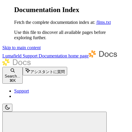
Documentation Index
Fetch the complete documentation index at:
/llms.txt
Use this file to discover all available pages before
exploring further.
Skip to main content
Lumafield Support Documentation
home page
アシスタントに質問
Search...
⌘
K
Support