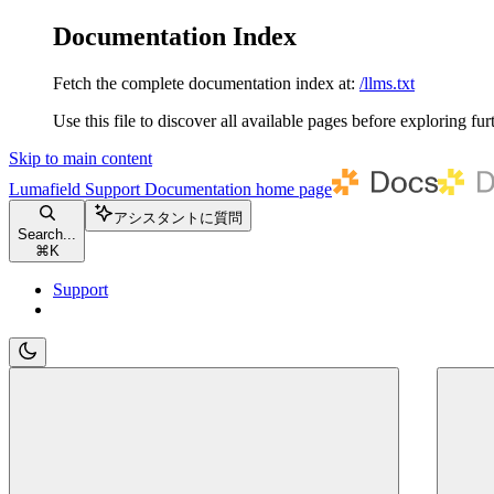
Documentation Index
Fetch the complete documentation index at:
/llms.txt
Use this file to discover all available pages before exploring fur
Skip to main content
Lumafield Support Documentation
home page
アシスタントに質問
Search...
⌘
K
Support