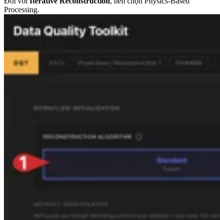
Đối với
Iterative Reconstruction
, nên chọn Physics-Based
Processing.