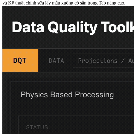
và Kỹ thuật chỉnh sửa lấy mẫu xuống có sẵn trong Tab nâng cao.