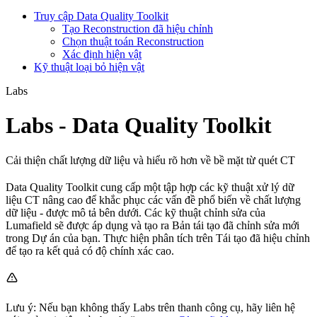
Truy cập Data Quality Toolkit
Tạo Reconstruction đã hiệu chỉnh
Chọn thuật toán Reconstruction
Xác định hiện vật
Kỹ thuật loại bỏ hiện vật
Labs
Labs - Data Quality Toolkit
Cải thiện chất lượng dữ liệu và hiểu rõ hơn về bề mặt từ quét CT
Data Quality Toolkit cung cấp một tập hợp các kỹ thuật xử lý dữ
liệu CT nâng cao để khắc phục các vấn đề phổ biến về chất lượng
dữ liệu - được mô tả bên dưới. Các kỹ thuật chỉnh sửa của
Lumafield sẽ được áp dụng và tạo ra Bản tái tạo đã chỉnh sửa mới
trong Dự án của bạn. Thực hiện phân tích trên Tái tạo đã hiệu chỉnh
để tạo ra kết quả có độ chính xác cao.
Lưu ý: Nếu bạn không thấy Labs trên thanh công cụ, hãy liên hệ