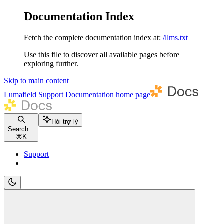
Documentation Index
Fetch the complete documentation index at:
/llms.txt
Use this file to discover all available pages before
exploring further.
Skip to main content
Lumafield Support Documentation
home page
Hỏi trợ lý
Search...
⌘
K
Support