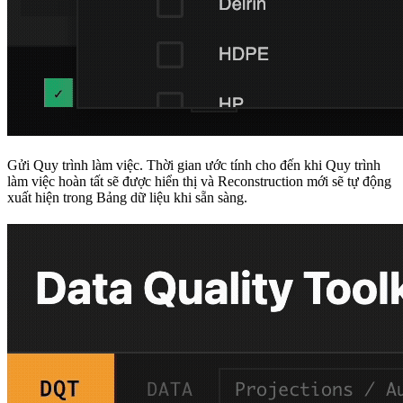
Gửi Quy trình làm việc. Thời gian ước tính cho đến khi Quy trình
làm việc hoàn tất sẽ được hiển thị và Reconstruction mới sẽ tự động
xuất hiện trong Bảng dữ liệu khi sẵn sàng.