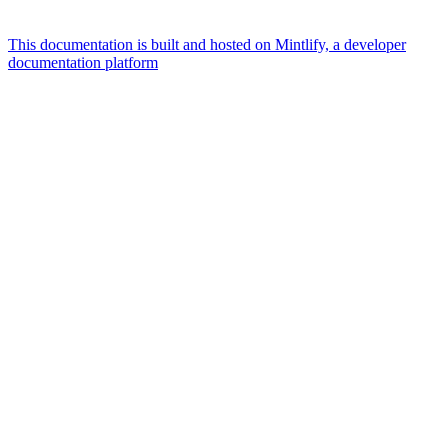
This documentation is built and hosted on Mintlify, a developer
documentation platform
Assistant
Responses
are
generated
using
AI
and
may
contain
mistakes.