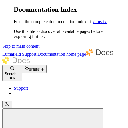
Documentation Index
Fetch the complete documentation index at:
/llms.txt
Use this file to discover all available pages before
exploring further.
Skip to main content
Lumafield Support Documentation
home page
詢問助手
Search...
⌘
K
Support