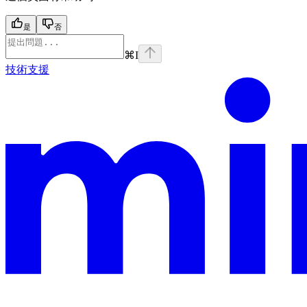
是
否
⌘
I
技術支援