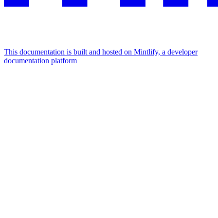
This documentation is built and hosted on Mintlify, a developer
documentation platform
Assistant
Responses
are
generated
using
AI
and
may
contain
mistakes.