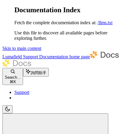
Documentation Index
Fetch the complete documentation index at:
/llms.txt
Use this file to discover all available pages before
exploring further.
Skip to main content
Lumafield Support Documentation
home page
詢問助手
Search...
⌘
K
Support