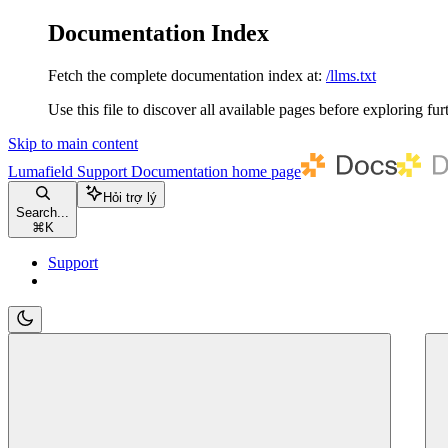
Documentation Index
Fetch the complete documentation index at:
/llms.txt
Use this file to discover all available pages before exploring fur
Skip to main content
Lumafield Support Documentation
home page
Hỏi trợ lý
Search...
⌘
K
Support