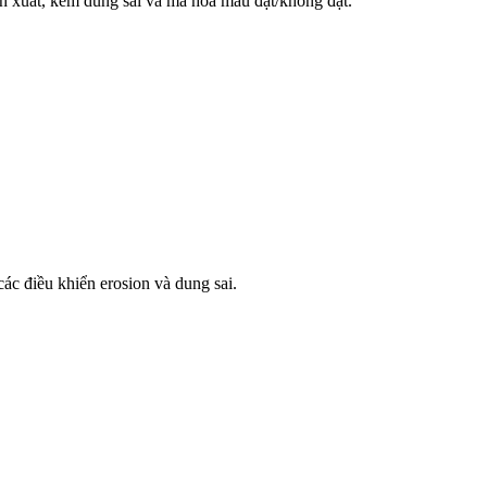
h xuất, kèm dung sai và mã hóa màu đạt/không đạt.
ác điều khiển erosion và dung sai.