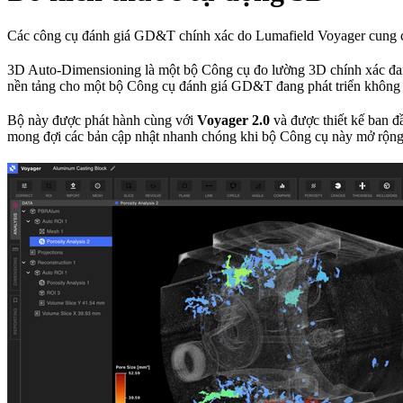
Các công cụ đánh giá GD&T chính xác do Lumafield Voyager cung 
3D Auto-Dimensioning là một bộ Công cụ đo lường 3D chính xác đang
nền tảng cho một bộ Công cụ đánh giá GD&T đang phát triển không
Bộ này được phát hành cùng với
Voyager 2.0
và được thiết kế ban đ
mong đợi các bản cập nhật nhanh chóng khi bộ Công cụ này mở rộng 