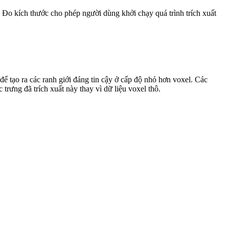
ộ Đo kích thước cho phép người dùng khởi chạy quá trình trích xuất
 để tạo ra các ranh giới đáng tin cậy ở cấp độ nhỏ hơn voxel. Các
rưng đã trích xuất này thay vì dữ liệu voxel thô.