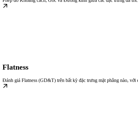
Phép đo Khoảng cách, Góc và Đường kính giữa các đặc trưng đã tríc
Flatness
Đánh giá Flatness (GD&T) trên bất kỳ đặc trưng mặt phẳng nào, với c