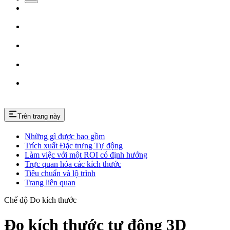
Trên trang này
Những gì được bao gồm
Trích xuất Đặc trưng Tự động
Làm việc với một ROI có định hướng
Trực quan hóa các kích thước
Tiêu chuẩn và lộ trình
Trang liên quan
Chế độ Đo kích thước
Đo kích thước tự động 3D