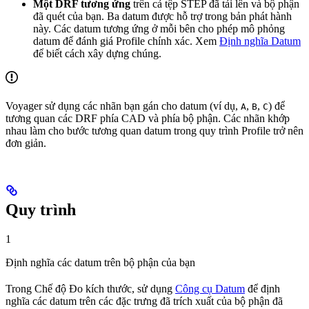
Một DRF tương ứng
trên cả tệp STEP đã tải lên và bộ phận
đã quét của bạn. Ba datum được hỗ trợ trong bản phát hành
này. Các datum tương ứng ở mỗi bên cho phép mô phỏng
datum để đánh giá Profile chính xác. Xem
Định nghĩa Datum
để biết cách xây dựng chúng.
Voyager sử dụng các nhãn bạn gán cho datum (ví dụ,
,
,
) để
A
B
C
tương quan các DRF phía CAD và phía bộ phận. Các nhãn khớp
nhau làm cho bước tương quan datum trong quy trình Profile trở nên
đơn giản.
Quy trình
1
Định nghĩa các datum trên bộ phận của bạn
Trong Chế độ Đo kích thước, sử dụng
Công cụ Datum
để định
nghĩa các datum trên các đặc trưng đã trích xuất của bộ phận đã