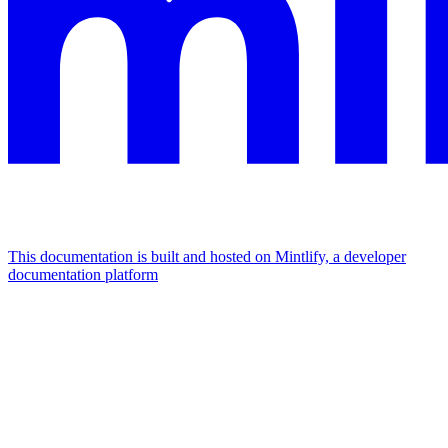
This documentation is built and hosted on Mintlify, a developer
documentation platform
Assistant
Responses
are
generated
using