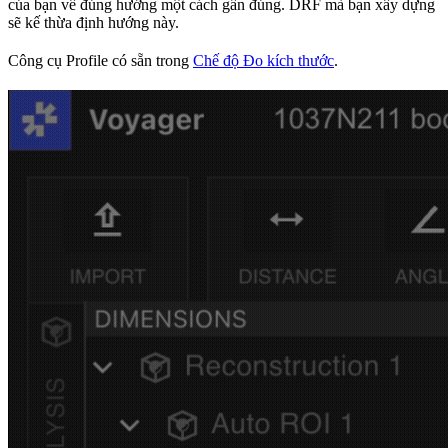
của bạn về đúng hướng một cách gần đúng. DRF mà bạn xây dựng
sẽ kế thừa định hướng này.
Công cụ Profile có sẵn trong
Chế độ Đo kích thước
.