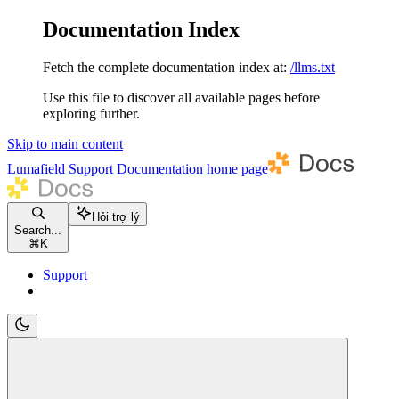
Documentation Index
Fetch the complete documentation index at:
/llms.txt
Use this file to discover all available pages before
exploring further.
Skip to main content
Lumafield Support Documentation
home page
Hỏi trợ lý
Search...
⌘
K
Support