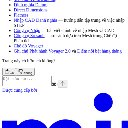
Định nghĩa Datum
Direct Dimensions
Flatness
Nhập CAD Danh nghĩa
— hướng dẫn tập trung về việc nhập
STEP
Công cụ Nhập
— bài viết chính về nhập Mesh và CAD
Công cụ So sánh
— so sánh dựa trên Mesh trong Chế độ
Phân tích
Chế độ Voyager
Ghi chú Phát hành Voyager 2.0
và
Điểm nổi bật hàng tháng
Trang này có hữu ích không?
Co
Khong
⌘
I
Được cung cấp bởi