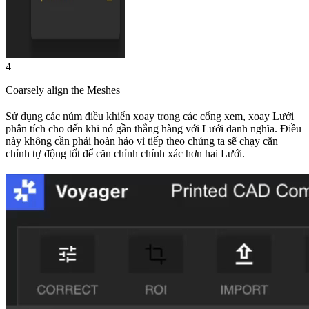
4
Coarsely align the Meshes
Sử dụng các núm điều khiển xoay trong các cổng xem, xoay Lưới
phân tích cho đến khi nó gần thẳng hàng với Lưới danh nghĩa. Điều
này không cần phải hoàn hảo vì tiếp theo chúng ta sẽ chạy căn
chỉnh tự động tốt để căn chỉnh chính xác hơn hai Lưới.