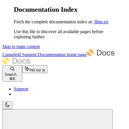
Documentation Index
Fetch the complete documentation index at:
/llms.txt
Use this file to discover all available pages before
exploring further.
Skip to main content
Lumafield Support Documentation
home page
Hỏi trợ lý
Search...
⌘
K
Support