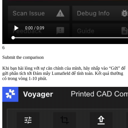
6
Submit the comparison
Khi bạn hài lòng với sự căn chỉnh của mình, hãy nhấp vào “Gửi” để
gửi phân tích tới Đám mây Lumafield để tính toán. Kết quả thường
có trong vòng 1-10 phút.