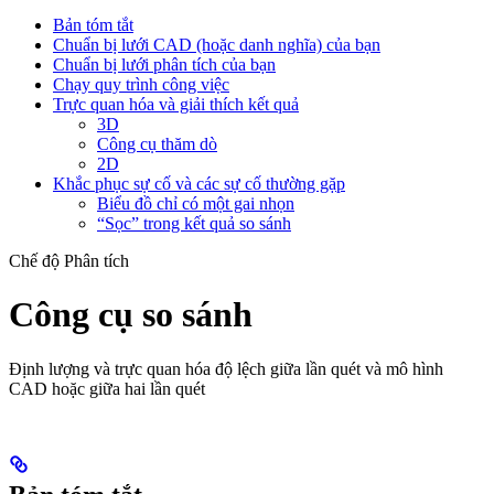
Bản tóm tắt
Chuẩn bị lưới CAD (hoặc danh nghĩa) của bạn
Chuẩn bị lưới phân tích của bạn
Chạy quy trình công việc
Trực quan hóa và giải thích kết quả
3D
Công cụ thăm dò
2D
Khắc phục sự cố và các sự cố thường gặp
Biểu đồ chỉ có một gai nhọn
“Sọc” trong kết quả so sánh
Chế độ Phân tích
Công cụ so sánh
Định lượng và trực quan hóa độ lệch giữa lần quét và mô hình
CAD hoặc giữa hai lần quét