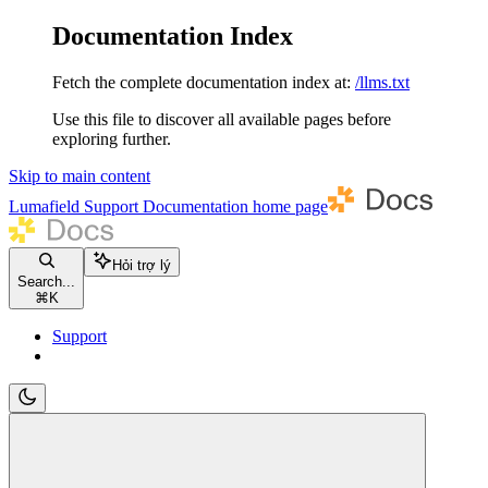
Documentation Index
Fetch the complete documentation index at:
/llms.txt
Use this file to discover all available pages before
exploring further.
Skip to main content
Lumafield Support Documentation
home page
Hỏi trợ lý
Search...
⌘
K
Support