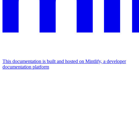
This documentation is built and hosted on Mintlify, a developer
documentation platform
Assistant
Responses
are
generated
using
AI
and
may