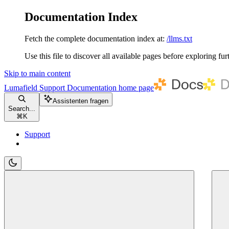
Documentation Index
Fetch the complete documentation index at:
/llms.txt
Use this file to discover all available pages before exploring fur
Skip to main content
Lumafield Support Documentation
home page
Assistenten fragen
Search...
⌘
K
Support