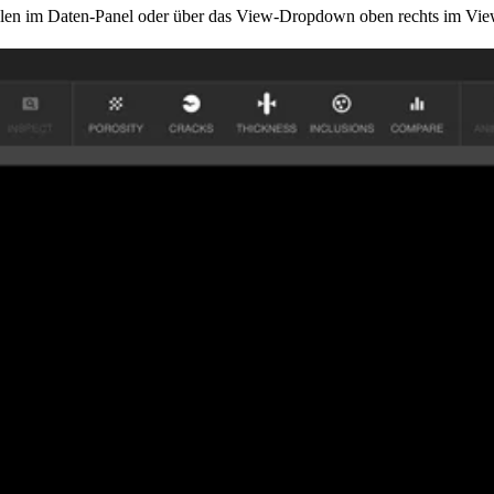
hlen im Daten-Panel oder über das View-Dropdown oben rechts im Vie