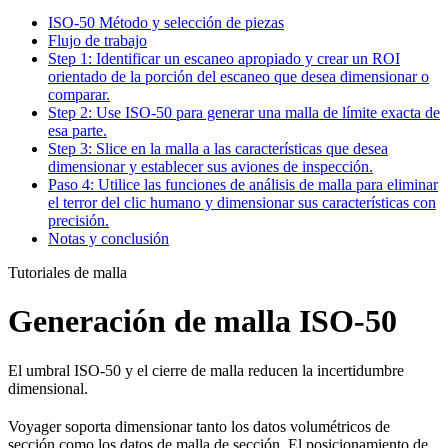
ISO-50 Método y selección de piezas
Flujo de trabajo
Step 1: Identificar un escaneo apropiado y crear un ROI
orientado de la porción del escaneo que desea dimensionar o
comparar.
Step 2: Use ISO-50 para generar una malla de límite exacta de
esa parte.
Step 3: Slice en la malla a las características que desea
dimensionar y establecer sus aviones de inspección.
Paso 4: Utilice las funciones de análisis de malla para eliminar
el terror del clic humano y dimensionar sus características con
precisión.
Notas y conclusión
Tutoriales de malla
Generación de malla ISO-50
El umbral ISO-50 y el cierre de malla reducen la incertidumbre
dimensional.
Voyager soporta dimensionar tanto los datos volumétricos de
sección como los datos de malla de sección. El posicionamiento de