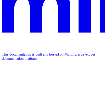
This documentation is built and hosted on Mintlify, a developer
documentation platform
Assistant
Responses
are
generated
using
AI