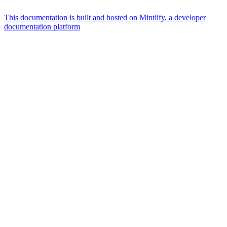
This documentation is built and hosted on Mintlify, a developer
documentation platform
Assistant
Responses
are
generated
using
AI
and
may
contain
mistakes.