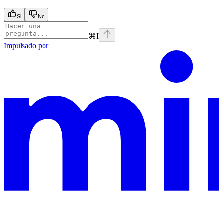
Si
No
⌘
I
Impulsado por